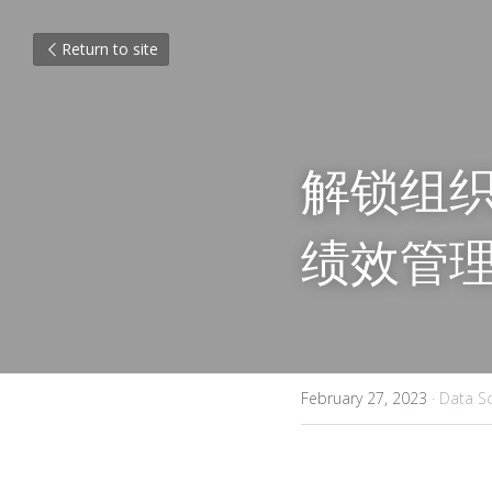
Return to site
解锁组
绩效管
February 27, 2023
·
Data S