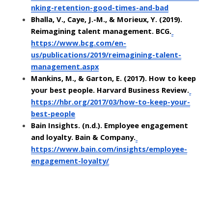
nking-retention-good-times-and-bad
Bhalla, V., Caye, J.-M., & Morieux, Y. (2019). 
Reimagining talent management. BCG.
https://www.bcg.com/en-
us/publications/2019/reimagining-talent-
management.aspx
Mankins, M., & Garton, E. (2017). How to keep 
your best people. Harvard Business Review.
https://hbr.org/2017/03/how-to-keep-your-
best-people
Bain Insights. (n.d.). Employee engagement 
and loyalty. Bain & Company.
https://www.bain.com/insights/employee-
engagement-loyalty/