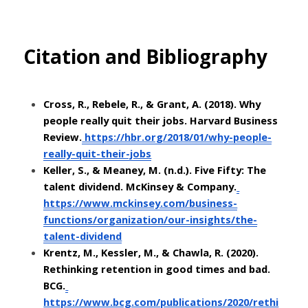
Citation and Bibliography
Cross, R., Rebele, R., & Grant, A. (2018). Why 
people really quit their jobs. Harvard Business 
Review.
 https://hbr.org/2018/01/why-people-
really-quit-their-jobs
Keller, S., & Meaney, M. (n.d.). Five Fifty: The 
talent dividend. McKinsey & Company.
https://www.mckinsey.com/business-
functions/organization/our-insights/the-
talent-dividend
Krentz, M., Kessler, M., & Chawla, R. (2020). 
Rethinking retention in good times and bad. 
BCG.
https://www.bcg.com/publications/2020/rethi